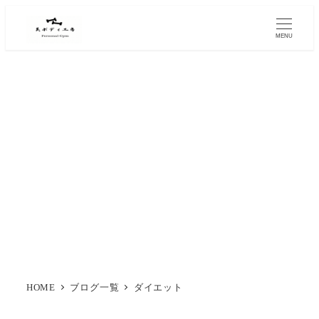
MENU
HOME
ブログ一覧
ダイエット