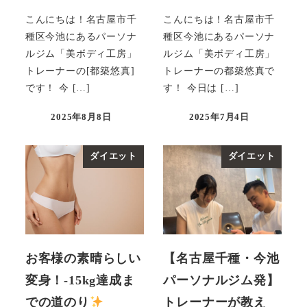
こんにちは！名古屋市千
こんにちは！名古屋市千
種区今池にあるパーソナ
種区今池にあるパーソナ
ルジム「美ボディ工房」
ルジム「美ボディ工房」
トレーナーの[都築悠真]
トレーナーの都築悠真で
です！ 今 […]
す！ 今日は […]
2025年8月8日
2025年7月4日
投稿日
投稿日
ダイエット
ダイエット
お客様の素晴らしい
【名古屋千種・今池
変身！-15kg達成ま
パーソナルジム発】
での道のり
トレーナーが教え