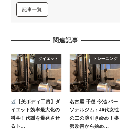
記事一覧
関連記事
ダイエット
トレーニング
【美ボディ工房】ダ
名古屋 千種 今池 パー
イエット効率最大化の
ソナルジム：40代女性
科学！代謝を爆発させ
の二の腕引き締め！姿
るト…
勢改善から始め…