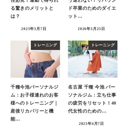
性必見！運動で得られ
う迷わない！リバウン
る驚きのメリットと
ド卒業のためのダイエ
は？
ット…
2025年3月7日
2026年3月25日
投稿日
投稿日
トレーニング
トレーニング
千種今池パーソナルジ
名古屋 千種 今池 パー
ム：お子様連れのお客
ソナルジム：立ち仕事
様へのトレーニング｜
の疲労をリセット！40
産後リカバリーと機
代女性のための…
能…
2025年4月7日
投稿日