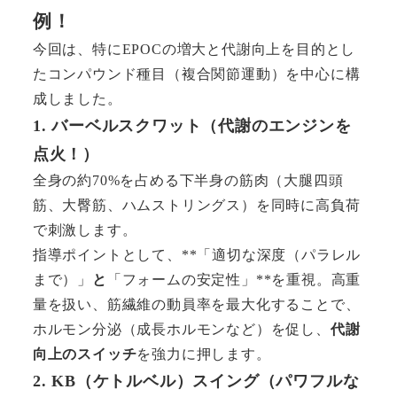
例！
今回は、特にEPOCの増大と代謝向上を目的とし
たコンパウンド種目（複合関節運動）を中心に構
成しました。
1. バーベルスクワット（代謝のエンジンを
点火！）
全身の約70%を占める下半身の筋肉（大腿四頭
筋、大臀筋、ハムストリングス）を同時に高負荷
で刺激します。
指導ポイントとして、**「適切な深度（パラレル
まで）」
と
「フォームの安定性」**を重視。高重
量を扱い、筋繊維の動員率を最大化することで、
ホルモン分泌（成長ホルモンなど）を促し、
代謝
向上のスイッチ
を強力に押します。
2. KB（ケトルベル）スイング（パワフルな