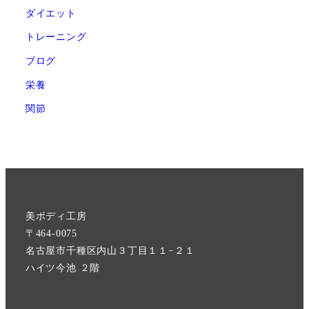
ダイエット
トレーニング
ブログ
栄養
関節
美ボディ工房
〒464-0075
名古屋市千種区内山３丁目１１−２１
ハイツ今池 ２階